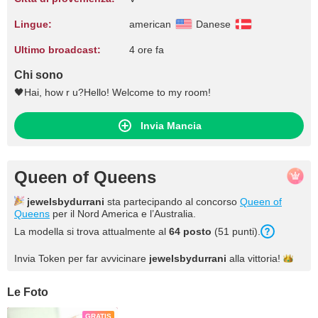
Lingue:
american
Danese
Ultimo broadcast:
4 ore fa
Chi sono
🖤Hai, how r u?Hello! Welcome to my room!
Invia Mancia
Queen of Queens
jewelsbydurrani
sta partecipando al concorso
Queen of
Queens
per il Nord America e l’Australia.
La modella si trova attualmente al
64 posto
(51 punti).
Invia Token per far avvicinare
jewelsbydurrani
alla
vittoria!
Le Foto
GRATIS