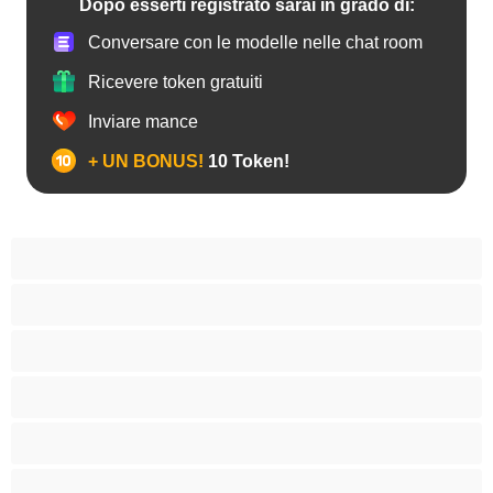
Dopo esserti registrato sarai in grado di:
Conversare con le modelle nelle chat room
Ricevere token gratuiti
Inviare mance
+ UN BONUS!
10 Token!
Adolescenti
Anale
Araba
Asiatiche
Bambole
Belle e in carne