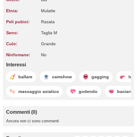
Etnia:
Mulatte
Peli pubici:
Rasata
Seno:
Taglia M
Culo:
Grande
Ninfomane:
No
Interessi
ballare
camshow
gagging
lecc
massaggio asiatico
godendo
baciarsi
Commenti (0)
Ancora non ci sono commenti