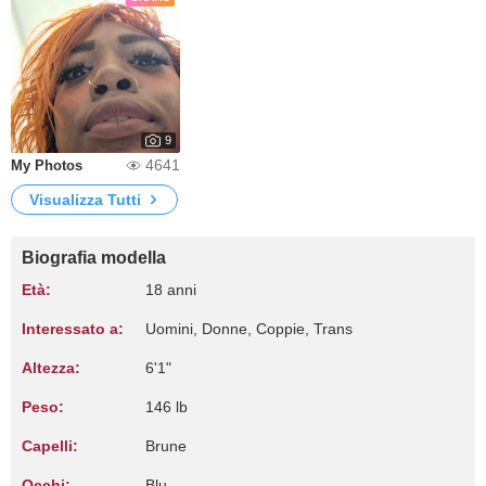
9
4641
My Photos
Visualizza Tutti
Biografia modella
Età:
18 anni
Interessato a:
Uomini, Donne, Coppie, Trans
Altezza:
6'1"
Peso:
146 lb
Capelli:
Brune
Occhi:
Blu